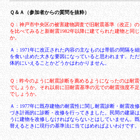
Ｑ＆Ａ（参加者からの質問を抜粋）
Ｑ：神戸市中央区の被害建物調査で旧耐震基準（改正）の19
を比べてみると新耐震1982年以降に建てられた建物と同
か。
Ａ：1971年に改正された内容の主なものは帯筋の間隔を
を食い止めた大きな要因になっていると思われます。ただ
体的にいえることかどうかはわかりません。
Ｑ：昨今のように耐震診断を薦めるようになったのは耐震
でしょうか。それ以前に旧耐震基準の元での耐震強度不足
でしょうか。
Ａ：1977年に既存建物の耐震性に関し耐震診断・耐震改
づき計画的に診断・改修を行ってきました。民間の建築は
うに建物を改修しなければならないとはしていません。既
替えるときに現行の基準法に当てはめればよいわけです。