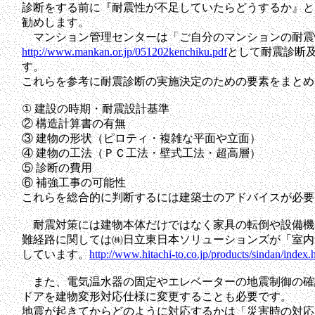
診断をする前に『耐震性が不足していたらどうするか』と
勧めします。
マンション管理センターは「ご自分のマンションの耐震
http://www.mankan.or.jp/051202kenchiku.pdf
として耐震診断
す。
これらを参考に耐震診断の実施決定のための要素をまとめ
① 建設の時期・耐震設計基準
② 構造計算書の有無
③ 建物の形状（ピロティ・複雑な平面や立面）
④ 建物の工法（ＰＣ工法・壁式工法・超高層）
⑤ 診断の費用
⑥ 補強工事の可能性
これらを総合的に判断するには建築士のアドバイスが必要
耐震対策には建物本体だけではなく家具の転倒や設備機
難経路に関しては㈱日立東日本ソリューションズが「室内
しています。
http://www.hitachi-to.co.jp/products/sindan/index.
また、電気温水器の固定やエレベーターの地震制御の確
ドアを建物変形対応仕様に変更することも必要です。
地震が起きてからどのように対応するかは「災害時の対応