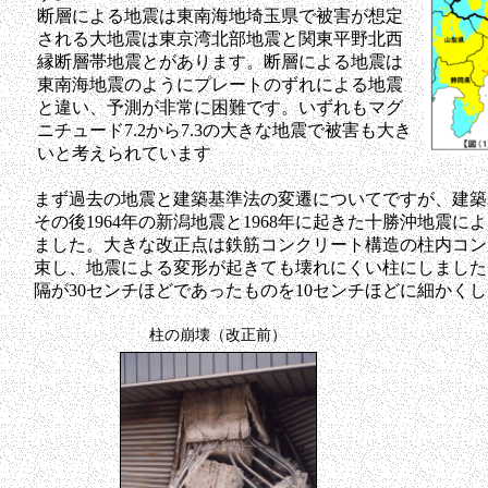
断層による地震は東南海地埼玉県で被害が想定
される大地震は東京湾北部地震と関東平野北西
縁断層帯地震とがあります。断層による地震は
東南海地震のようにプレートのずれによる地震
と違い、予測が非常に困難です。いずれもマグ
ニチュード7.2から7.3の大きな地震で被害も大き
いと考えられています
まず過去の地震と建築基準法の変遷についてですが、建築基
その後1964年の新潟地震と1968年に起きた十勝沖地震に
ました。大きな改正点は鉄筋コンクリート構造の柱内コン
束し、地震による変形が起きても壊れにくい柱にしました
隔が30センチほどであったものを10センチほどに細かく
柱の崩壊（改正前）