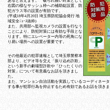
あると言えます。 破られ難い対策として
右図の様なサッシュ枠への補助錠設置、防
犯ガラス等の設置が有効です。
(平成18年4月20日 埼玉県防犯協会発行 地
域安全ﾆｭｰｽ抜粋)
また、共用部へ監視カメラの設置を行なう
ことにより、防犯対策には有効な手段とな
ります。特にエレベーター内等の死角にな
り易い場所への設置が重要です。
その他最近の犯罪速報として埼玉県警察本
部より、ビデオ等を交え「振り込め詐欺」
という新手の劇場型詐欺や「ひったくりの
対策」について有意義なお話を頂きまし
た。
また、マンション自治活動を実践しているコーディネータ
する事が犯罪行為を抑止するため有効であるお話を頂きま