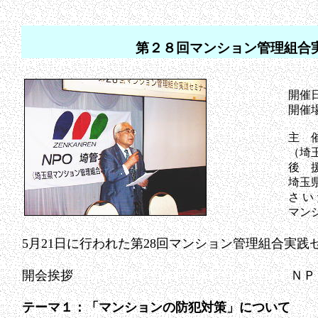
第２８回マンション管理組合
開催日
開催
主 
（埼玉
後 
埼玉県
さ い
マン
5月21日に行われた第28回マンション管理組合実
開会挨拶 ＮＰＯ 埼管ネッ
テーマ１：「マンションの防犯対策」について