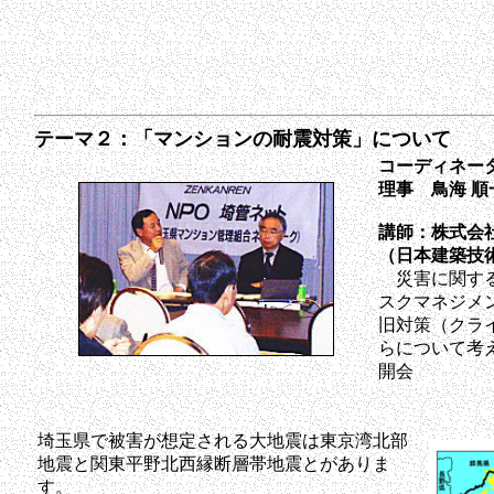
テーマ２：「マンションの耐震対策」について
コーディネー
理事 鳥海 順
講師：株式会
（日本建築技
災害に関する
スクマネジメ
旧対策（クラ
らについて考
開会
埼玉県で被害が想定される大地震は東京湾北部
地震と関東平野北西縁断層帯地震とがありま
す。