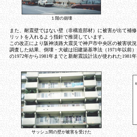
１階の崩壊
また、耐震壁ではない壁（非構造部材）に被害が出て補修
リットを入れるよう指針で推奨しています。
この改正により阪神淡路大震災で神戸市中央区の被害状況
調査した結果、倒壊・大破は旧建築基準法（1971年以前
の1972年から1981年までと新耐震設計法が使われた198
サッシュ間の壁が被害を受けた