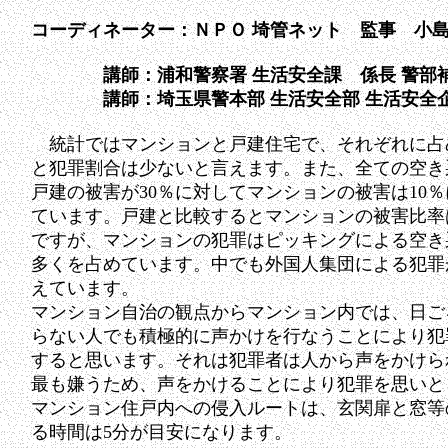
コーディネーター：ＮＰＯ 埼管ネット 監事 小島
講師：浦和警察署 生活安全課 係長 警部補 
講師：埼玉県警本部 生活安全部 生活安全企画
統計ではマンションと戸建住宅で、それぞれに占め
と犯罪割合は少ないと言
えます。また、全ての空き
戸建の被害が30％に対してマンションの被害は10
ています。戸建と比較するとマンションの被害比率
ですが、マンションの犯罪はピッキングによる空き
多くを占めています。中でも外国人集団による犯罪
えています。
マンション自治の観点からマンション内では、日ご
らない人でも積極的に声かけを行なうことにより犯
すると思います。それは犯罪者は人から声をかけら
最も嫌うため、声をかけることにより犯罪を思いと
マンション住戸内への侵入ルートは、玄関扉と窓等
る時間は5分が目安になります。