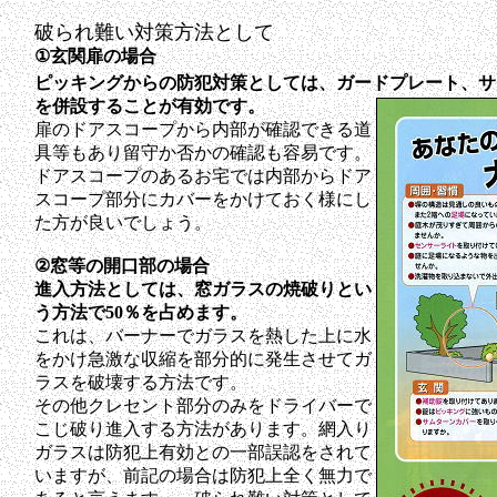
破られ難い対策方法として
①玄関扉の場合
ピッキングからの防犯対策としては、ガードプレート、サ
を併設することが有効です。
扉のドアスコープから内部が確認できる道
具等もあり留守か否かの確認も容易です。
ドアスコープのあるお宅では内部からドア
スコープ部分にカバーをかけておく様にし
た方が良いでしょう。
②窓等の開口部の場合
進入方法としては、窓ガラスの焼破りとい
う方法で50％を占めます。
これは、バーナーでガラスを熱した上に水
をかけ急激な収縮を部分的に発生させてガ
ラスを破壊する方法です。
その他クレセント部分のみをドライバーで
こじ破り進入する方法があります。網入り
ガラスは防犯上有効との一部誤認をされて
いますが、前記の場合は防犯上全く無力で